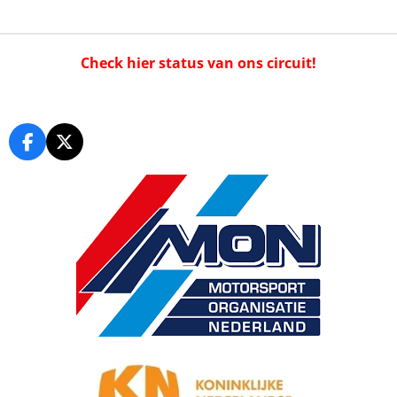
Check hier status van ons circuit!
F
X
a
c
e
b
o
o
k