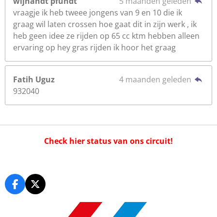
wijnandt pfundt
5 maanden geleden
vraagje ik heb tweee jongens van 9 en 10 die ik
graag wil laten crossen hoe gaat dit in zijn werk , ik
heb geen idee ze rijden op 65 cc ktm hebben alleen
ervaring op hey gras rijden ik hoor het graag
Fatih Uguz
4 maanden geleden
932040
Check hier status van ons circuit!
F
X
a
c
e